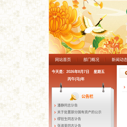
网站首页
部门概况
新闻动
今天是：
2026年8月7日
星期五
丙午(马)年
公告栏
潘静同志讣告
关于处置部分国有资产的公示
缪铨生同志讣告
张淑英同志讣告