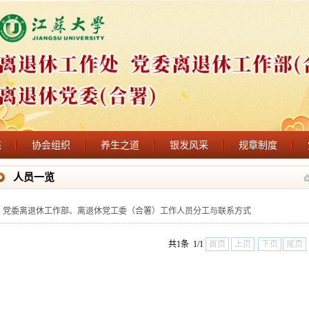
态
协会组织
养生之道
银发风采
规章制度
人员一览
党委离退休工作部、离退休党工委（合署）工作人员分工与联系方式
共1条 1/1
首页
上页
下页
尾页