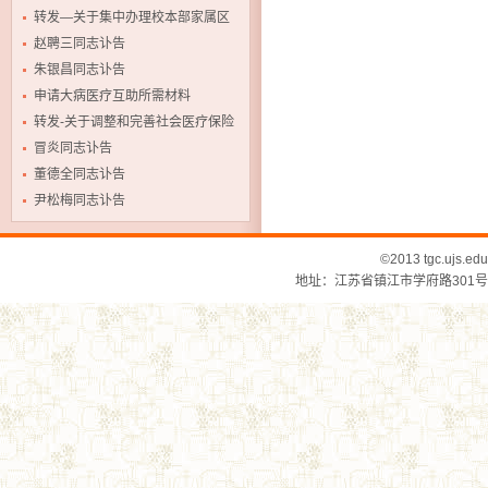
病医疗互助基金
转发—关于集中办理校本部家属区
住户直供水合同的通告
赵聘三同志讣告
朱银昌同志讣告
申请大病医疗互助所需材料
转发-关于调整和完善社会医疗保险
参保人员转外地就诊管理办法的通
冒炎同志讣告
知
董德全同志讣告
尹松梅同志讣告
©2013 tgc.ujs
地址：江苏省镇江市学府路301号