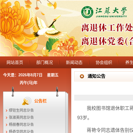
网站首页
部门概况
新闻动态
协会组织
养
今天是：
2026年8月7日
星期五
通知公告
丙午(马)年
公告栏
我校图书馆退休职工蒋
缪铨生同志讣告
93岁。
张淑英同志讣告
杨丽春同志讣告
蒋艳令同志遗体告别仪
杨奇华同志讣告